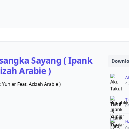
sangka Sayang ( Ipank
Downlo
izah Arabie )
A
4
Ti
0
H
0