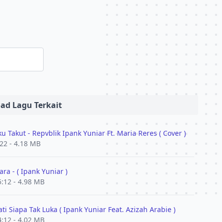
ad Lagu Terkait
ku Takut - Repvblik Ipank Yuniar Ft. Maria Reres ( Cover )
:22 - 4.18 MB
ara - ( Ipank Yuniar )
5:12 - 4.98 MB
ati Siapa Tak Luka ( Ipank Yuniar Feat. Azizah Arabie )
4:12 - 4.02 MB