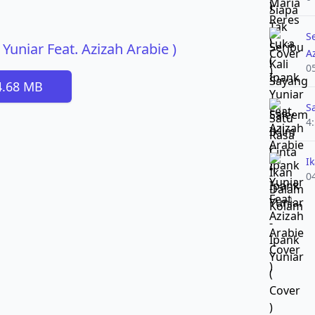
S
Yuniar Feat. Azizah Arabie )
A
0
4.68 MB
S
4
I
0