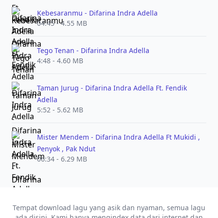
Kebesaranmu - Difarina Indra Adella
04:45 - 4.55 MB
Tego Tenan - Difarina Indra Adella
4:48 - 4.60 MB
Taman Jurug - Difarina Indra Adella Ft. Fendik
Adella
5:52 - 5.62 MB
Mister Mendem - Difarina Indra Adella Ft Mukidi ,
Penyok , Pak Ndut
06:34 - 6.29 MB
Tempat download lagu yang asik dan nyaman, semua lagu
ada disini. Kami hanya mengindex data dari internet dan