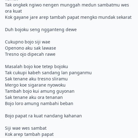
Tak ongkek ngiwo nengen munggah medun sambatmu wes
ora kuat
Kok gayane jare arep tambah papat mengko mundak sekarat
Duh bojoku seng ngganteng dewe
Cukupno bojo siji wae
Openono aku sak lawase
Tresno ojo dipecah rawe
Masalah bojo koe tetep bojoku
Tak cukupi kabeh sandang lan panganmu
Sak tenane aku tresno sliramu
Mergo koe sigarane nyowoku
Tambah bojo kui amung guyonan
Sak tenane aku ora tenanan
Bojo loro amung nambahi beban
Bojo papat ra kuat nandang kahanan
Siji wae wes sambat
Kok arep tambah papat