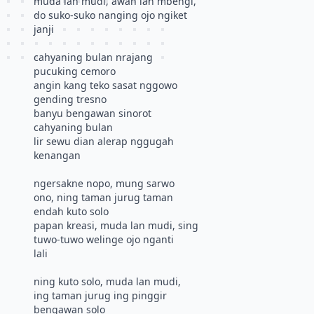
muda lan mudi, awan lan mbengi,
do suko-suko nanging ojo ngiket
janji
cahyaning bulan nrajang
pucuking cemoro
angin kang teko sasat nggowo
gending tresno
banyu bengawan sinorot
cahyaning bulan
lir sewu dian alerap nggugah
kenangan
ngersakne nopo, mung sarwo
ono, ning taman jurug taman
endah kuto solo
papan kreasi, muda lan mudi, sing
tuwo-tuwo welinge ojo nganti
lali
ning kuto solo, muda lan mudi,
ing taman jurug ing pinggir
bengawan solo