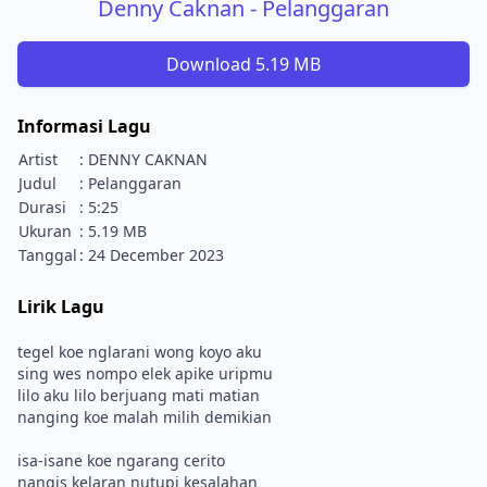
Denny Caknan - Pelanggaran
Download 5.19 MB
Informasi Lagu
Artist
: DENNY CAKNAN
Judul
: Pelanggaran
Durasi
: 5:25
Ukuran
: 5.19 MB
Tanggal
: 24 December 2023
Lirik Lagu
tegel koe nglarani wong koyo aku
sing wes nompo elek apike uripmu
lilo aku lilo berjuang mati matian
nanging koe malah milih demikian
isa-isane koe ngarang cerito
nangis kelaran nutupi kesalahan