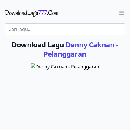
Download Lagu - LaguJoss.com
Ope
Download Lagu
Denny Caknan -
Pelanggaran