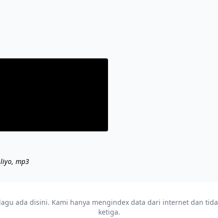
 liyo, mp3
u ada disini. Kami hanya mengindex data dari internet dan tidak m
ketiga.