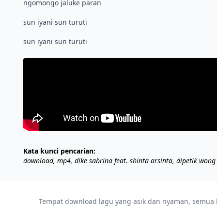
ngomongo jaluke paran
sun iyani sun turuti
Kata kunci pencarian:
download, mp4, dike sabrina feat. shinta arsinta, dipetik wong
Tempat download lagu yang asik dan nyaman, semua lag