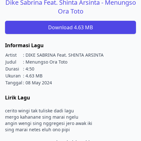
Dike Sabrina Feat. Shinta Arsinta - Menungso
Ora Toto
Download 4.63 MB
Informasi Lagu
Artist
: DIKE SABRINA Feat. SHINTA ARSINTA
Judul
: Menungso Ora Toto
Durasi
: 4:50
Ukuran
: 4.63 MB
Tanggal
: 08 May 2024
Lirik Lagu
cerito wingi tak tuliske dadi lagu
mergo kahanane sing marai ngelu
angin wengi sing nggregesi jero awak iki
sing marai netes eluh ono pipi