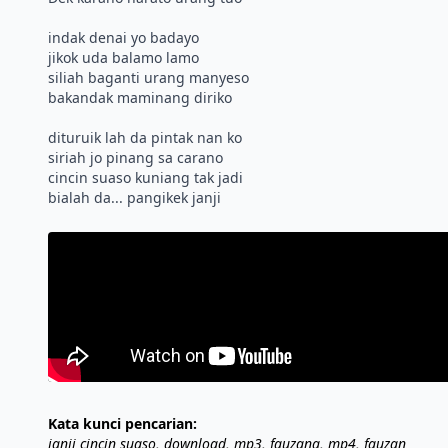
indak denai yo badayo
jikok uda balamo lamo
siliah baganti urang manyeso
bakandak maminang diriko
dituruik lah da pintak nan ko
siriah jo pinang sa carano
cincin suaso kuniang tak jadi
Kata kunci pencarian:
janji cincin suaso, download, mp3, fauzana, mp4, fauzan