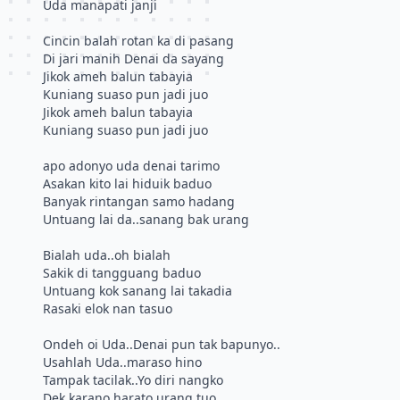
Uda manapati janji
Cincin balah rotan ka di pasang
Di jari manih Denai da sayang
Jikok ameh balun tabayia
Kuniang suaso pun jadi juo
Jikok ameh balun tabayia
Kuniang suaso pun jadi juo
apo adonyo uda denai tarimo
Asakan kito lai hiduik baduo
Banyak rintangan samo hadang
Untuang lai da..sanang bak urang
Bialah uda..oh bialah
Sakik di tangguang baduo
Untuang kok sanang lai takadia
Rasaki elok nan tasuo
Ondeh oi Uda..Denai pun tak bapunyo..
Usahlah Uda..maraso hino
Tampak tacilak..Yo diri nangko
Dek karano harato urang tuo