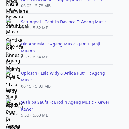
06:02 - 5.78 MB
Satunggal - Cantika Davinca Ft Ageng Music
5:52 - 5.62 MB
Din Annesia Ft Ageng Music - Jamu "Janji
Muanis"
6:37 - 6.34 MB
Oplosan - Lala Widy & Arlida Putri Ft Ageng
Music
06:15 - 5.99 MB
Syahiba Saufa Ft Brodin Ageng Music - Kewer
Kewer
5:53 - 5.63 MB