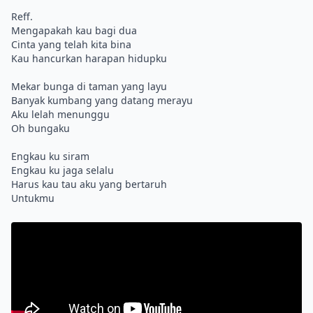
Reff.
Mengapakah kau bagi dua
Cinta yang telah kita bina
Kau hancurkan harapan hidupku
Mekar bunga di taman yang layu
Banyak kumbang yang datang merayu
Aku lelah menunggu
Oh bungaku
Engkau ku siram
Engkau ku jaga selalu
Harus kau tau aku yang bertaruh