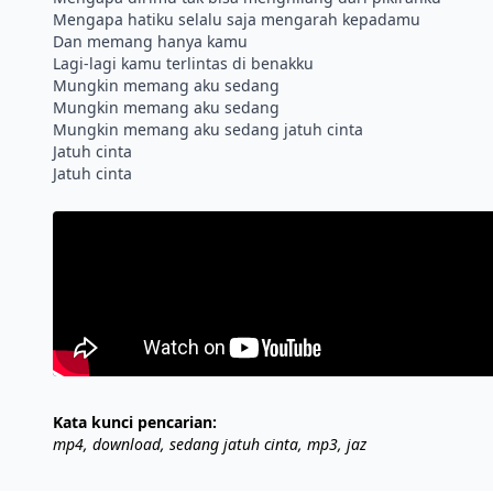
Mengapa hatiku selalu saja mengarah kepadamu
Dan memang hanya kamu
Lagi-lagi kamu terlintas di benakku
Mungkin memang aku sedang
Mungkin memang aku sedang
Mungkin memang aku sedang jatuh cinta
Jatuh cinta
Kata kunci pencarian:
mp4, download, sedang jatuh cinta, mp3, jaz