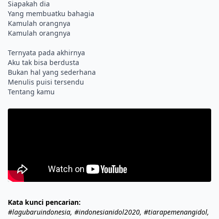
Siapakah dia
Yang membuatku bahagia
Kamulah orangnya
Kamulah orangnya
Ternyata pada akhirnya
Aku tak bisa berdusta
Bukan hal yang sederhana
Menulis puisi tersendu
Kata kunci pencarian:
#lagubaruindonesia, #indonesianidol2020, #tiarapemenangidol,