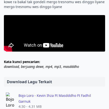
kowe ra bakal tak gondeli mergo tresnomu wes dinggo liyane
Kata kunci pencarian:
download, berjuang dewe, mp4, mp3, masdddho
Download Lagu Terkait
Bojo Loro - Kevin Ihza Ft Masdddho Ft Fadhil
Garnuk
4:30 - 4.31 MB