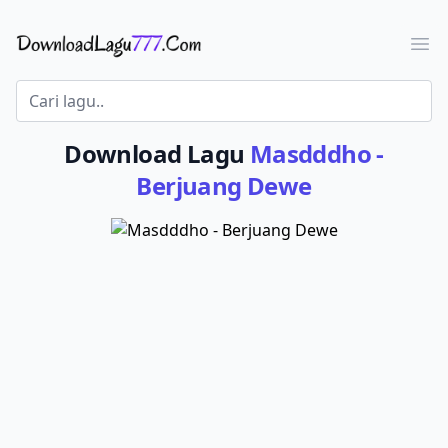
Download Lagu - LaguJoss.com
Ope
Download Lagu
Masdddho -
Berjuang Dewe