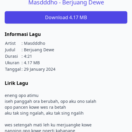
Masdddho - Berjuang Dewe
Download 4.17 MB
Informasi Lagu
Artist
: Masdddho
Judul
: Berjuang Dewe
Durasi
: 4:21
Ukuran
: 4.17 MB
Tanggal
: 29 January 2024
Lirik Lagu
eneng opo atimu
iseh panggah ora berubah, opo aku ono salah
opo pancen kowe wes ra betah
aku tak sing ngalah, aku tak sing ngalih
wes setengah mati leh ku merjuangke kowe
nanging opo kowe ngerti kahanane