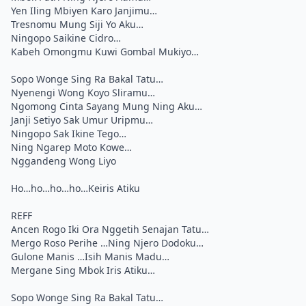
Yen Iling Mbiyen Karo Janjimu…
Tresnomu Mung Siji Yo Aku…
Ningopo Saikine Cidro…
Kabeh Omongmu Kuwi Gombal Mukiyo…
Sopo Wonge Sing Ra Bakal Tatu…
Nyenengi Wong Koyo Sliramu…
Ngomong Cinta Sayang Mung Ning Aku…
Janji Setiyo Sak Umur Uripmu…
Ningopo Sak Ikine Tego…
Ning Ngarep Moto Kowe…
Nggandeng Wong Liyo
Ho…ho…ho…ho…Keiris Atiku
REFF
Ancen Rogo Iki Ora Nggetih Senajan Tatu…
Mergo Roso Perihe …Ning Njero Dodoku…
Gulone Manis …Isih Manis Madu…
Mergane Sing Mbok Iris Atiku…
Sopo Wonge Sing Ra Bakal Tatu…