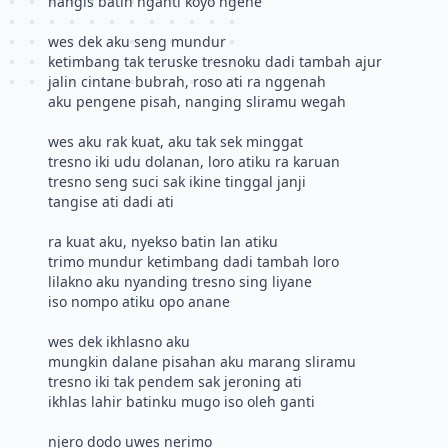
nangis batin nganti koyo ngene
wes dek aku seng mundur
ketimbang tak teruske tresnoku dadi tambah ajur
jalin cintane bubrah, roso ati ra nggenah
aku pengene pisah, nanging sliramu wegah
wes aku rak kuat, aku tak sek minggat
tresno iki udu dolanan, loro atiku ra karuan
tresno seng suci sak ikine tinggal janji
tangise ati dadi ati
ra kuat aku, nyekso batin lan atiku
trimo mundur ketimbang dadi tambah loro
lilakno aku nyanding tresno sing liyane
iso nompo atiku opo anane
wes dek ikhlasno aku
mungkin dalane pisahan aku marang sliramu
tresno iki tak pendem sak jeroning ati
ikhlas lahir batinku mugo iso oleh ganti
njero dodo uwes nerimo