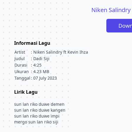
Niken Salindry F
Down
Informasi Lagu
Artist
: Niken Salindry ft Kevin Ihza
Judul
: Dadi Siji
Durasi
: 4:25
Ukuran
: 4.23 MB
Tanggal
: 07 July 2023
Lirik Lagu
sun lan riko duwe demen
sun lan riko duwe kangen
sun lan riko duwe impi
mergo sun lan riko siji