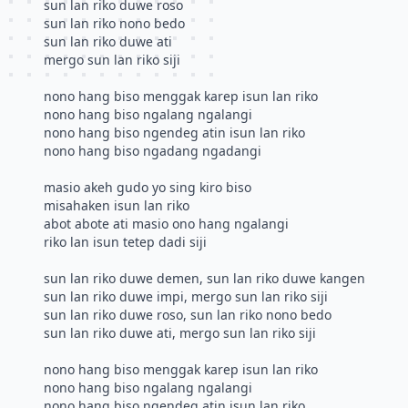
sun lan riko duwe roso
sun lan riko nono bedo
sun lan riko duwe ati
mergo sun lan riko siji
nono hang biso menggak karep isun lan riko
nono hang biso ngalang ngalangi
nono hang biso ngendeg atin isun lan riko
nono hang biso ngadang ngadangi
masio akeh gudo yo sing kiro biso
misahaken isun lan riko
abot abote ati masio ono hang ngalangi
riko lan isun tetep dadi siji
sun lan riko duwe demen, sun lan riko duwe kangen
sun lan riko duwe impi, mergo sun lan riko siji
sun lan riko duwe roso, sun lan riko nono bedo
sun lan riko duwe ati, mergo sun lan riko siji
nono hang biso menggak karep isun lan riko
nono hang biso ngalang ngalangi
nono hang biso ngendeg atin isun lan riko