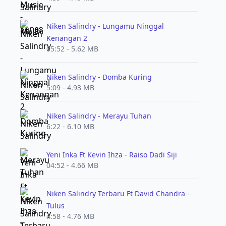
Niken Salindry - Lungamu Ninggal
Kenangan 2
05:52 - 5.62 MB
Niken Salindry - Domba Kuring
5:09 - 4.93 MB
Niken Salindry - Merayu Tuhan
6:22 - 6.10 MB
Yeni Inka Ft Kevin Ihza - Raiso Dadi Siji
04:52 - 4.66 MB
Niken Salindry Terbaru Ft David Chandra -
Tulus
4:58 - 4.76 MB