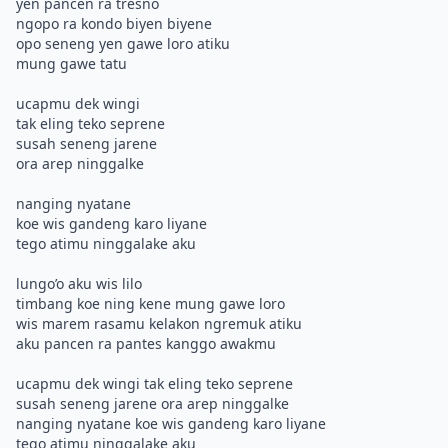
yen pancen ra tresno
ngopo ra kondo biyen biyene
opo seneng yen gawe loro atiku
mung gawe tatu
ucapmu dek wingi
tak eling teko seprene
susah seneng jarene
ora arep ninggalke
nanging nyatane
koe wis gandeng karo liyane
tego atimu ninggalake aku
lungo’o aku wis lilo
timbang koe ning kene mung gawe loro
wis marem rasamu kelakon ngremuk atiku
aku pancen ra pantes kanggo awakmu
ucapmu dek wingi tak eling teko seprene
susah seneng jarene ora arep ninggalke
nanging nyatane koe wis gandeng karo liyane
tego atimu ninggalake aku