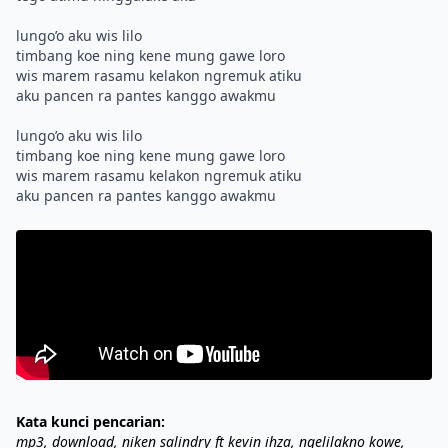
lungo’o aku wis lilo
timbang koe ning kene mung gawe loro
wis marem rasamu kelakon ngremuk atiku
aku pancen ra pantes kanggo awakmu
lungo’o aku wis lilo
timbang koe ning kene mung gawe loro
wis marem rasamu kelakon ngremuk atiku
Kata kunci pencarian:
mp3, download, niken salindry ft kevin ihza, ngelilakno kowe,