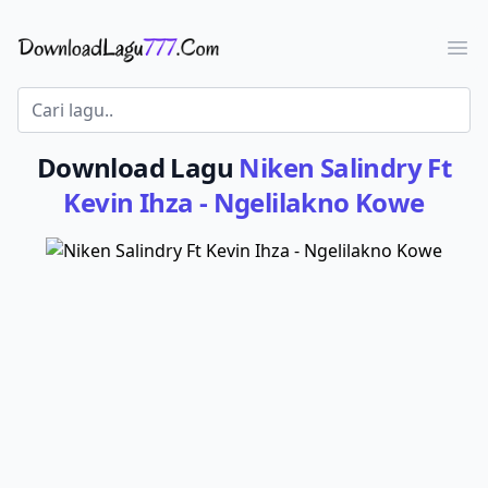
Download Lagu - LaguJoss.com
Ope
Download Lagu
Niken Salindry Ft
Kevin Ihza - Ngelilakno Kowe