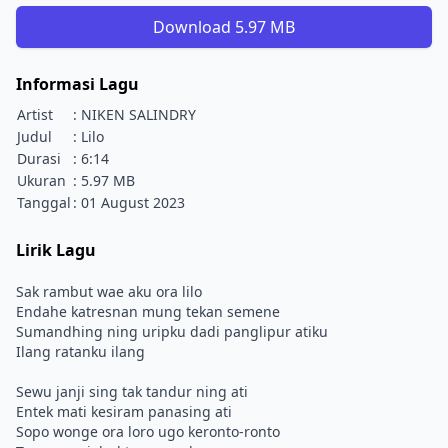
Download 5.97 MB
Informasi Lagu
Artist
: NIKEN SALINDRY
Judul
: Lilo
Durasi
: 6:14
Ukuran
: 5.97 MB
Tanggal
: 01 August 2023
Lirik Lagu
Sak rambut wae aku ora lilo
Endahe katresnan mung tekan semene
Sumandhing ning uripku dadi panglipur atiku
Ilang ratanku ilang
Sewu janji sing tak tandur ning ati
Entek mati kesiram panasing ati
Sopo wonge ora loro ugo keronto-ronto