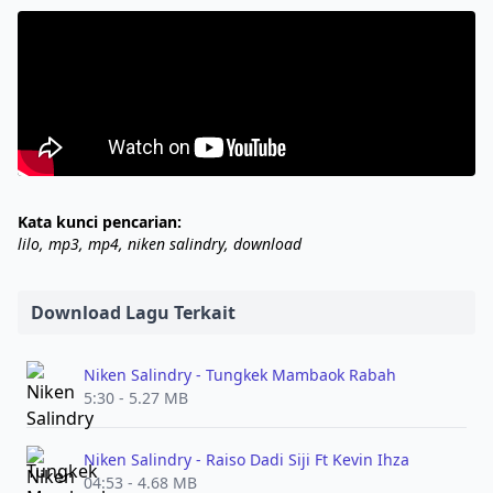
Kata kunci pencarian:
lilo, mp3, mp4, niken salindry, download
Download Lagu Terkait
Niken Salindry - Tungkek Mambaok Rabah
5:30 - 5.27 MB
Niken Salindry - Raiso Dadi Siji Ft Kevin Ihza
04:53 - 4.68 MB