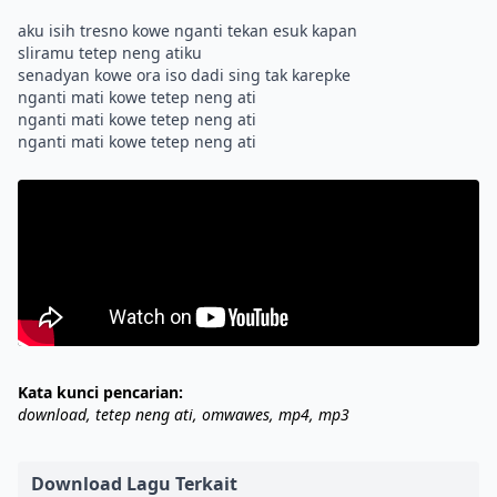
aku isih tresno kowe nganti tekan esuk kapan
sliramu tetep neng atiku
senadyan kowe ora iso dadi sing tak karepke
nganti mati kowe tetep neng ati
nganti mati kowe tetep neng ati
Kata kunci pencarian:
download, tetep neng ati, omwawes, mp4, mp3
Download Lagu Terkait