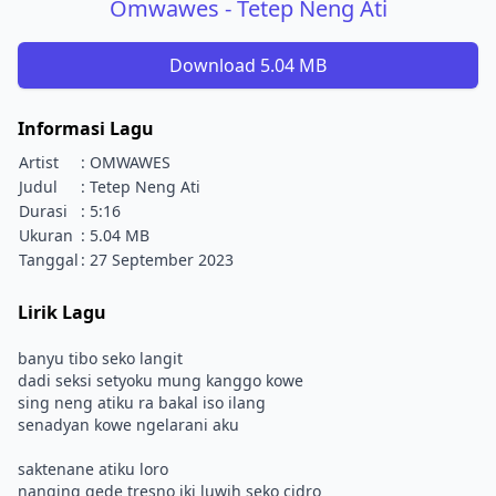
Omwawes - Tetep Neng Ati
Download 5.04 MB
Informasi Lagu
Artist
: OMWAWES
Judul
: Tetep Neng Ati
Durasi
: 5:16
Ukuran
: 5.04 MB
Tanggal
: 27 September 2023
Lirik Lagu
banyu tibo seko langit
dadi seksi setyoku mung kanggo kowe
sing neng atiku ra bakal iso ilang
senadyan kowe ngelarani aku
saktenane atiku loro
nanging gede tresno iki luwih seko cidro