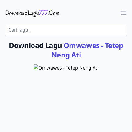
Download Lagu - LaguJoss.com
Ope
Download Lagu
Omwawes - Tetep
Neng Ati