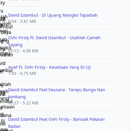
David Iztambul - Di Ujuang Mangko Tapadiah
6:04 - 5.81 MB
Ovhi Firsty Ft. David Iztambul - Usahlah Cameh
Sayang
05:12 - 4.98 MB
Arief Ft. Ovhi Firsty - Kesetiaan Yang Di Uji
7:03 - 6.75 MB
David Iztambul Feat Fauzana - Tarayu Bungo Nan
Jombang
05:27 - 5.22 MB
David Iztambul Feat Ovhi Firsty - Bansaik Pakaian
Badan