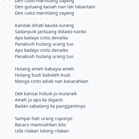
Den cubo marintang sayang
Den guluang kasiah nan lah tabantam
Den cubo marintang sayang
Kandak dihati kauda surang
Sadanyuik jantuang didado nanko
Apo kadayo cinto denaiko
Panabuih hutang urang tuo
Apo kadayo cinto denaiko
Panabuih hutang urang tuo
Hutang ameh babayia ameh
Hutang budi babaleh budi
Manga cinto adiak nan basarahkan
Dek bansai hiduik jo mularaik
Ameh jo apo ka diganti
Badan sabatang ka panggantinyo
Sampai hati urang ruponyo
Bacaro mamisahkan kito