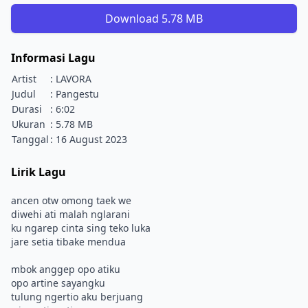
Download 5.78 MB
Informasi Lagu
Artist
: LAVORA
Judul
: Pangestu
Durasi
: 6:02
Ukuran
: 5.78 MB
Tanggal
: 16 August 2023
Lirik Lagu
ancen otw omong taek we
diwehi ati malah nglarani
ku ngarep cinta sing teko luka
jare setia tibake mendua
mbok anggep opo atiku
opo artine sayangku
tulung ngertio aku berjuang