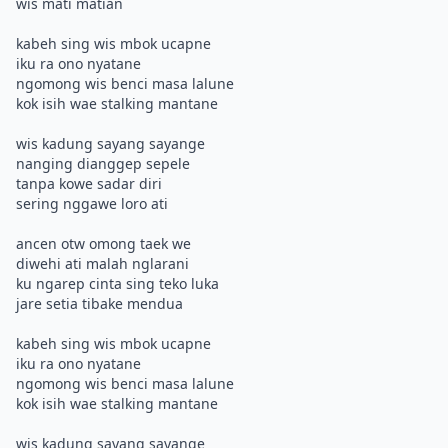
wis mati matian
kabeh sing wis mbok ucapne
iku ra ono nyatane
ngomong wis benci masa lalune
kok isih wae stalking mantane
wis kadung sayang sayange
nanging dianggep sepele
tanpa kowe sadar diri
sering nggawe loro ati
ancen otw omong taek we
diwehi ati malah nglarani
ku ngarep cinta sing teko luka
jare setia tibake mendua
kabeh sing wis mbok ucapne
iku ra ono nyatane
ngomong wis benci masa lalune
kok isih wae stalking mantane
wis kadung sayang sayange