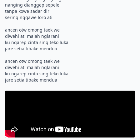
nanging dianggep sepele
tanpa kowe sadar diri
sering nggawe loro ati
ancen otw omong taek we
diwehi ati malah nglarani
ku ngarep cinta sing teko luka
jare setia tibake mendua
ancen otw omong taek we
diwehi ati malah nglarani
ku ngarep cinta sing teko luka