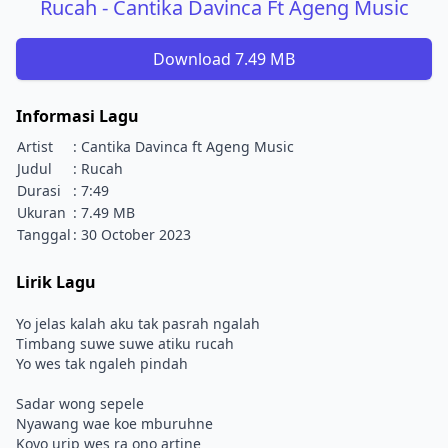
Rucah - Cantika Davinca Ft Ageng Music
Download 7.49 MB
Informasi Lagu
Artist
: Cantika Davinca ft Ageng Music
Judul
: Rucah
Durasi
: 7:49
Ukuran
: 7.49 MB
Tanggal
: 30 October 2023
Lirik Lagu
Yo jelas kalah aku tak pasrah ngalah
Timbang suwe suwe atiku rucah
Yo wes tak ngaleh pindah
Sadar wong sepele
Nyawang wae koe mburuhne
Koyo urip wes ra ono artine