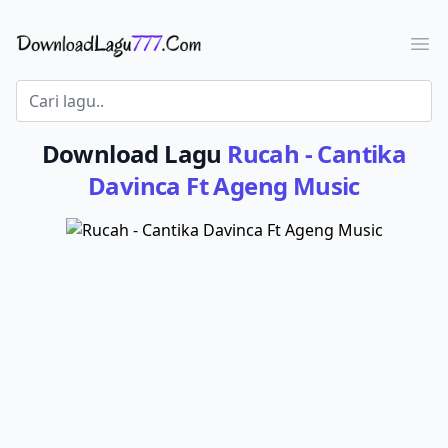
Download Lagu - LaguJoss.com
Ope
Download Lagu
Rucah - Cantika
Davinca Ft Ageng Music