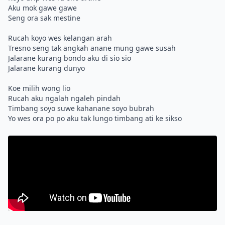
Aku mok gawe gawe
Seng ora sak mestine
Rucah koyo wes kelangan arah
Tresno seng tak angkah anane mung gawe susah
Jalarane kurang bondo aku di sio sio
Jalarane kurang dunyo
Koe milih wong lio
Rucah aku ngalah ngaleh pindah
Timbang soyo suwe kahanane soyo bubrah