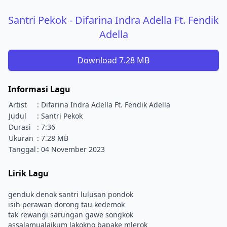
Santri Pekok - Difarina Indra Adella Ft. Fendik
Adella
Download 7.28 MB
Informasi Lagu
Artist
: Difarina Indra Adella Ft. Fendik Adella
Judul
: Santri Pekok
Durasi
: 7:36
Ukuran
: 7.28 MB
Tanggal
: 04 November 2023
Lirik Lagu
genduk denok santri lulusan pondok
isih perawan dorong tau kedemok
tak rewangi sarungan gawe songkok
assalamualaikum lakokno bapake mlerok