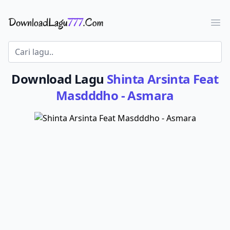
Download Lagu - LaguJoss.com
Ope
Download Lagu
Shinta Arsinta Feat
Masdddho - Asmara