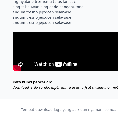
ing nyatane tresnomu tulus lan suci
sing tak suwun sing gede pangapurone
andum tresno jejodoan selawase
andum tresno jejodoan selawase
Kata kunci pencarian:
download, sido rondo, mp4, shinta arsinta feat masdddho, mp
Tempat download lagu yang asik dan nyaman, semua lag