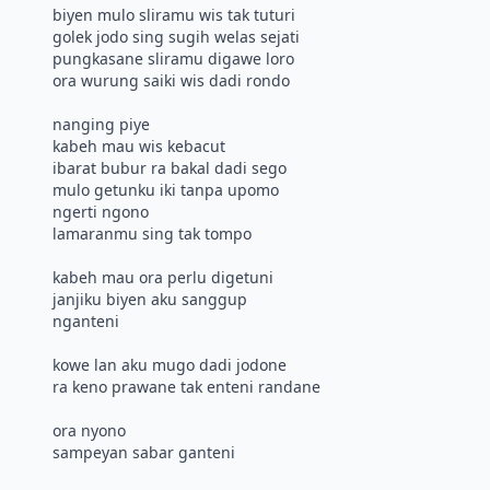
biyen mulo sliramu wis tak tuturi
golek jodo sing sugih welas sejati
pungkasane sliramu digawe loro
ora wurung saiki wis dadi rondo
nanging piye
kabeh mau wis kebacut
ibarat bubur ra bakal dadi sego
mulo getunku iki tanpa upomo
ngerti ngono
lamaranmu sing tak tompo
kabeh mau ora perlu digetuni
janjiku biyen aku sanggup
nganteni
kowe lan aku mugo dadi jodone
ra keno prawane tak enteni randane
ora nyono
sampeyan sabar ganteni