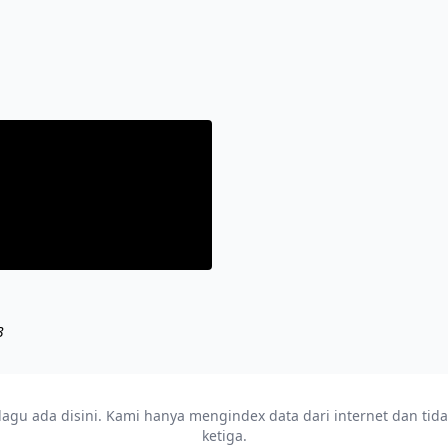
3
u ada disini. Kami hanya mengindex data dari internet dan tidak m
ketiga.