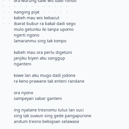
ora wurung saiki wis dadi rondo
nanging piye
kabeh mau wis kebacut
ibarat bubur ra bakal dadi sego
mulo getunku iki tanpa upomo
ngerti ngono
lamaranmu sing tak tompo
kabeh mau ora perlu digetuni
janjiku biyen aku sanggup
nganteni
kowe lan aku mugo dadi jodone
ra keno prawane tak enteni randane
ora nyono
sampeyan sabar ganteni
ing nyatane tresnomu tulus lan suci
sing tak suwun sing gede pangapurone
andum tresno bebojoan selawase