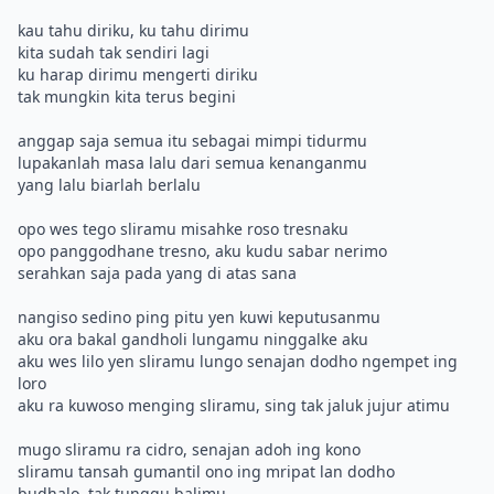
kau tahu diriku, ku tahu dirimu
kita sudah tak sendiri lagi
ku harap dirimu mengerti diriku
tak mungkin kita terus begini
anggap saja semua itu sebagai mimpi tidurmu
lupakanlah masa lalu dari semua kenanganmu
yang lalu biarlah berlalu
opo wes tego sliramu misahke roso tresnaku
opo panggodhane tresno, aku kudu sabar nerimo
serahkan saja pada yang di atas sana
nangiso sedino ping pitu yen kuwi keputusanmu
aku ora bakal gandholi lungamu ninggalke aku
aku wes lilo yen sliramu lungo senajan dodho ngempet ing
loro
aku ra kuwoso menging sliramu, sing tak jaluk jujur atimu
mugo sliramu ra cidro, senajan adoh ing kono
sliramu tansah gumantil ono ing mripat lan dodho