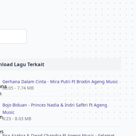
load Lagu Terkait
Gerhana Dalam Cinta - Mira Putri Ft Brodin Ageng Music
08:05 - 7.74 MB
Bojo Biduan - Princes Nadia & Indri Safitri Ft Ageng
Music
8:23 - 8.03 MB
Fira Azahra & David Chandra Ft Ageng Music - Selamat