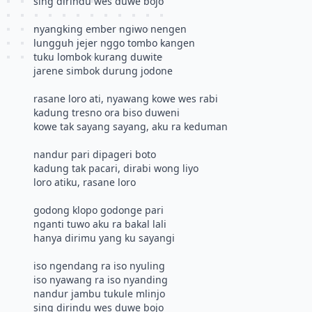
sing dirindu wes duwe bojo
nyangking ember ngiwo nengen
lungguh jejer nggo tombo kangen
tuku lombok kurang duwite
jarene simbok durung jodone
rasane loro ati, nyawang kowe wes rabi
kadung tresno ora biso duweni
kowe tak sayang sayang, aku ra keduman
nandur pari dipageri boto
kadung tak pacari, dirabi wong liyo
loro atiku, rasane loro
godong klopo godonge pari
nganti tuwo aku ra bakal lali
hanya dirimu yang ku sayangi
iso ngendang ra iso nyuling
iso nyawang ra iso nyanding
nandur jambu tukule mlinjo
sing dirindu wes duwe bojo