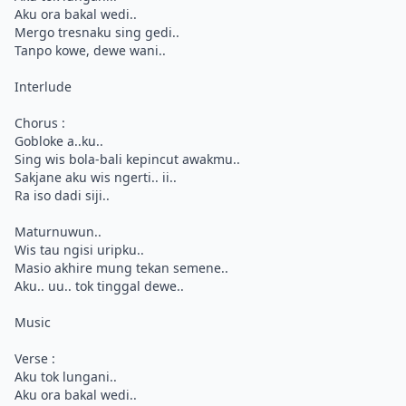
Aku ora bakal wedi..
Mergo tresnaku sing gedi..
Tanpo kowe, dewe wani..
Interlude
Chorus :
Gobloke a..ku..
Sing wis bola-bali kepincut awakmu..
Sakjane aku wis ngerti.. ii..
Ra iso dadi siji..
Maturnuwun..
Wis tau ngisi uripku..
Masio akhire mung tekan semene..
Aku.. uu.. tok tinggal dewe..
Music
Verse :
Aku tok lungani..
Aku ora bakal wedi..