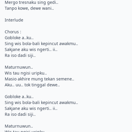
Mergo tresnaku sing gedi..
Tanpo kowe, dewe wani..
Interlude
Chorus :
Gobloke a..ku..
Sing wis bola-bali kepincut awakmu..
Sakjane aku wis ngerti.. ii..
Ra iso dadi siji..
Maturnuwun..
Wis tau ngisi uripku..
Masio akhire mung tekan semene..
Aku.. uu.. tok tinggal dewe..
Gobloke a..ku..
Sing wis bola-bali kepincut awakmu..
Sakjane aku wis ngerti.. ii..
Ra iso dadi siji..
Maturnuwun..
Wis tau ngisi uripku..