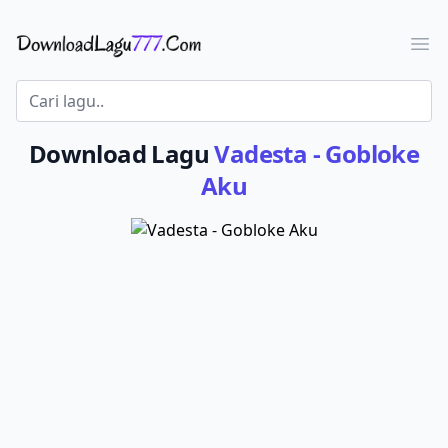
Download Lagu - LaguJoss.com
Ope
Download Lagu
Vadesta - Gobloke
Aku