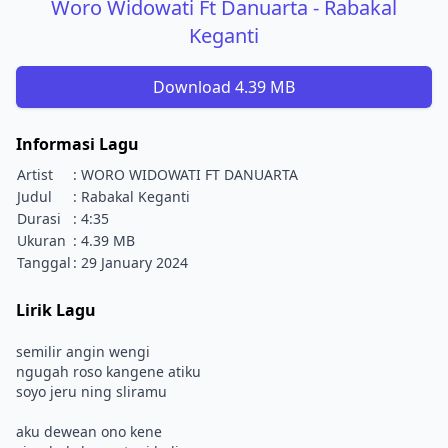
Woro Widowati Ft Danuarta - Rabakal
Keganti
Download 4.39 MB
Informasi Lagu
Artist
: WORO WIDOWATI FT DANUARTA
Judul
: Rabakal Keganti
Durasi
: 4:35
Ukuran
: 4.39 MB
Tanggal
: 29 January 2024
Lirik Lagu
semilir angin wengi
ngugah roso kangene atiku
soyo jeru ning sliramu
aku dewean ono kene