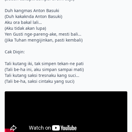
Duh kangmas Anton Basuki
(Duh kakaknda Anton Basuki)
Aku ora bakal lali…
(Aku tidak akan lupa)
Yen Gusti nge-pareng-ake, mesti bali…
(Jika Tuhan mengijinkan, pasti kembali)
Cak Diqin:
Tali kutang iki, tak simpen tekan-ne pati
(Tali be-ha ini, aku simpan sampai mati)
Tali kutang saksi tresnaku kang suci…