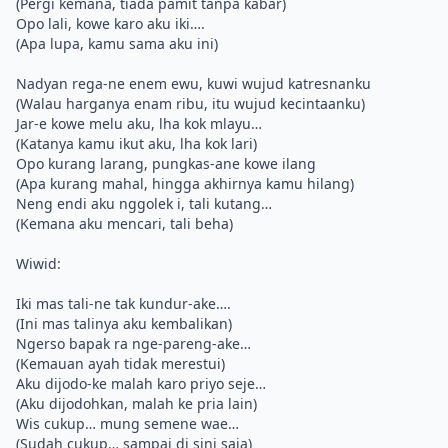
(Pergi kemana, tiada pamit tanpa kabar)
Opo lali, kowe karo aku iki….
(Apa lupa, kamu sama aku ini)
Nadyan rega-ne enem ewu, kuwi wujud katresnanku
(Walau harganya enam ribu, itu wujud kecintaanku)
Jar-e kowe melu aku, lha kok mlayu…
(Katanya kamu ikut aku, lha kok lari)
Opo kurang larang, pungkas-ane kowe ilang
(Apa kurang mahal, hingga akhirnya kamu hilang)
Neng endi aku nggolek i, tali kutang…
(Kemana aku mencari, tali beha)
Wiwid:
Iki mas tali-ne tak kundur-ake….
(Ini mas talinya aku kembalikan)
Ngerso bapak ra nge-pareng-ake…
(Kemauan ayah tidak merestui)
Aku dijodo-ke malah karo priyo seje…
(Aku dijodohkan, malah ke pria lain)
Wis cukup… mung semene wae…
(Sudah cukup… sampai di sini saja)