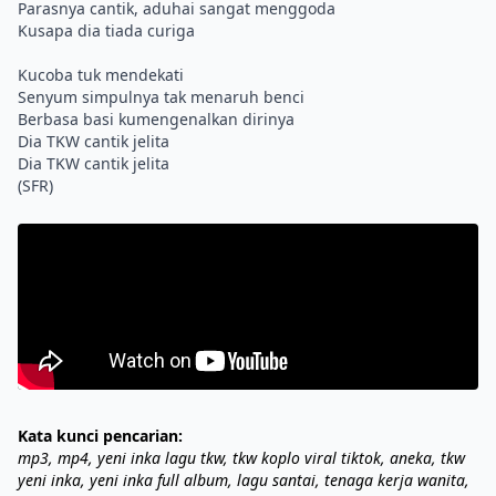
Parasnya cantik, aduhai sangat menggoda
Kusapa dia tiada curiga
Kucoba tuk mendekati
Senyum simpulnya tak menaruh benci
Berbasa basi kumengenalkan dirinya
Dia TKW cantik jelita
Dia TKW cantik jelita
Kata kunci pencarian:
mp3, mp4, yeni inka lagu tkw, tkw koplo viral tiktok, aneka, tkw
yeni inka, yeni inka full album, lagu santai, tenaga kerja wanita,