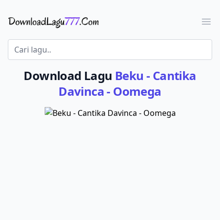
Download Lagu - LaguJoss.com
Ope
Download Lagu
Beku - Cantika
Davinca - Oomega