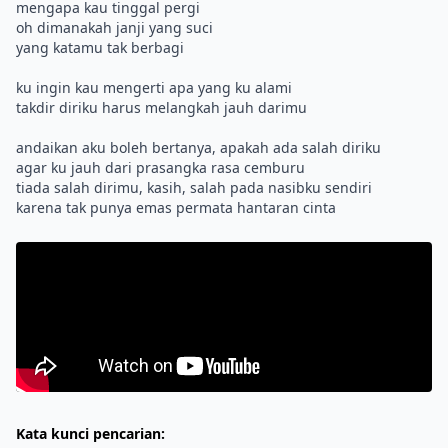
mengapa kau tinggal pergi
oh dimanakah janji yang suci
yang katamu tak berbagi
ku ingin kau mengerti apa yang ku alami
takdir diriku harus melangkah jauh darimu
andaikan aku boleh bertanya, apakah ada salah diriku
agar ku jauh dari prasangka rasa cemburu
tiada salah dirimu, kasih, salah pada nasibku sendiri
Kata kunci pencarian: