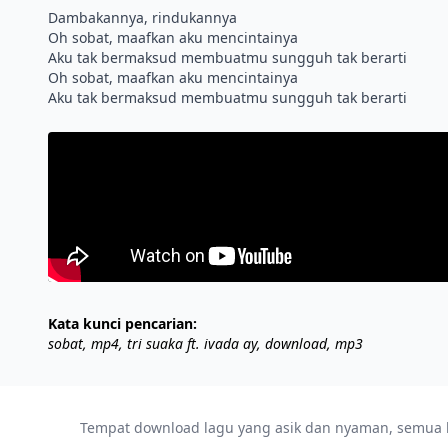
Dambakannya, rindukannya
Oh sobat, maafkan aku mencintainya
Aku tak bermaksud membuatmu sungguh tak berarti
Oh sobat, maafkan aku mencintainya
Kata kunci pencarian:
sobat, mp4, tri suaka ft. ivada ay, download, mp3
Tempat download lagu yang asik dan nyaman, semua lag