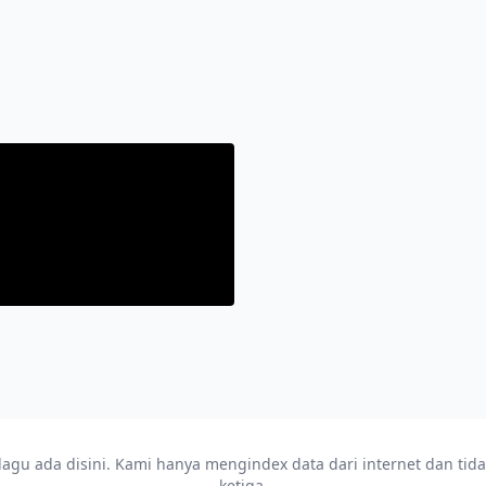
u ada disini. Kami hanya mengindex data dari internet dan tidak m
ketiga.